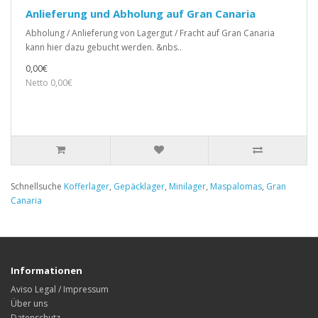
Anlieferung und Abholung auf Gran Canaria
Abholung / Anlieferung von Lagergut / Fracht auf Gran Canaria
kann hier dazu gebucht werden. &nbs..
0,00€
Netto 0,00€
Schnellsuche
Kofferlager
,
Gepäcklager
,
Minilager
,
Maspalomas
,
Gran
Canaria
Informationen
Aviso Legal / Impressum
Über uns
Datenschutz