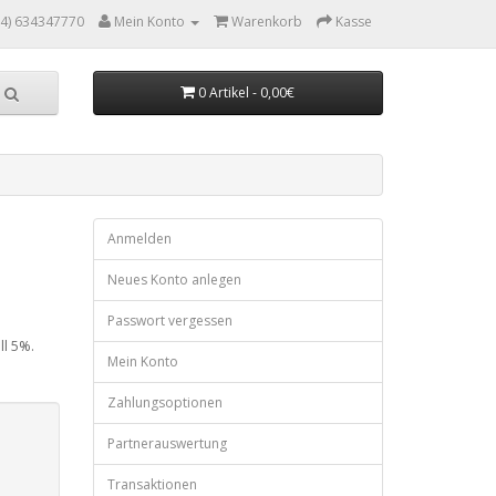
34) 634347770
Mein Konto
Warenkorb
Kasse
0 Artikel - 0,00€
Anmelden
Neues Konto anlegen
Passwort vergessen
ll 5%.
Mein Konto
Zahlungsoptionen
Partnerauswertung
Transaktionen